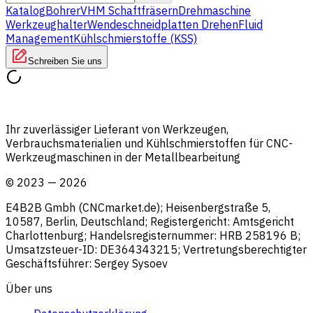
Katalog
Bohrer
VHM Schaftfräsern
Drehmaschine
Werkzeughalter
Wendeschneidplatten Drehen
Fluid
Management
Kühlschmierstoffe (KSS)
Schreiben Sie uns
Ihr zuverlässiger Lieferant von Werkzeugen,
Verbrauchsmaterialien und Kühlschmierstoffen für CNC-
Werkzeugmaschinen in der Metallbearbeitung
©
2023
—
2026
E4B2B Gmbh (CNCmarket.de); Heisenbergstraße 5,
10587, Berlin, Deutschland; Registergericht: Amtsgericht
Charlottenburg; Handelsregisternummer: HRB 258196 B;
Umsatzsteuer-ID: DE364343215; Vertretungsberechtigter
Geschäftsführer: Sergey Sysoev
Über uns