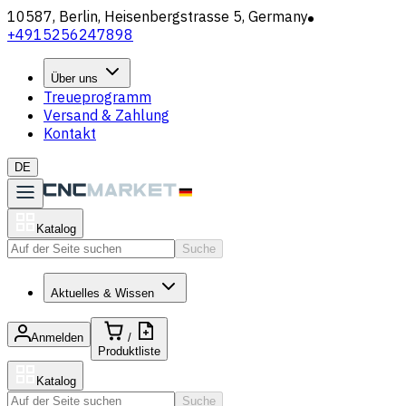
10587, Berlin, Heisenbergstrasse 5, Germany
+4915256247898
Über uns
Treueprogramm
Versand & Zahlung
Kontakt
DE
Katalog
Suche
Aktuelles & Wissen
Anmelden
/
Produktliste
Katalog
Suche