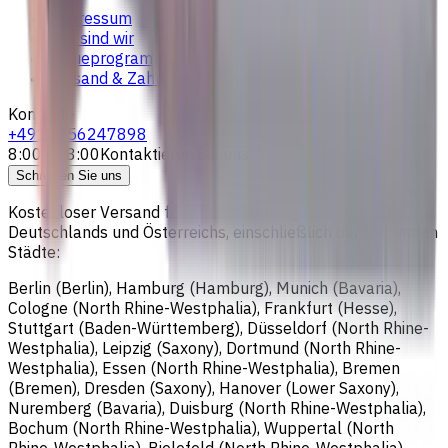
Impressum
Das sind wir
Treueprogramm
Versand & Zahlung
Kontakte
+4915256247898
8:00 - 18:00
Kontaktieren Sie uns
Schreiben Sie uns
Kostenloser Versand für alle Bestellungen innerhalb
Deutschlands und Österreichs, einschließlich der folgenden
Städte:
Berlin (Berlin), Hamburg (Hamburg), Munich (Bavaria),
Cologne (North Rhine-Westphalia), Frankfurt (Hesse),
Stuttgart (Baden-Württemberg), Düsseldorf (North Rhine-
Westphalia), Leipzig (Saxony), Dortmund (North Rhine-
Westphalia), Essen (North Rhine-Westphalia), Bremen
(Bremen), Dresden (Saxony), Hanover (Lower Saxony),
Nuremberg (Bavaria), Duisburg (North Rhine-Westphalia),
Bochum (North Rhine-Westphalia), Wuppertal (North
Rhine-Westphalia), Bielefeld (North Rhine-Westphalia),