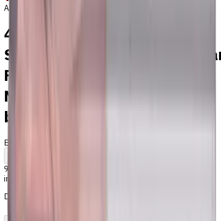
Auf Bestellung
4 mm VHM Schaftfräser,2
Schneiden,Kugelkopf,Standa
Für P,H
Materialien,TiSiAlCrN
beschichtet
EM281-2WL-040
Auf Bestellung
Zum Vergleich
Zu den Favoriten
Drucken
9,77 €
inkl. MwSt.
Der Preis wurde am 07.08.2026 berechnet
In den Warenkorb
PDF-Angebot