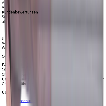
Artikeltyp
VHM Schaftfräsern
Kundenbewertungen
Sie müssen eingeloggt sein, um eine Bewertung
abzugeben.
Anmelden
Ihr zuverlässiger Lieferant von Werkzeugen,
Verbrauchsmaterialien und Kühlschmierstoffen für CNC-
Werkzeugmaschinen in der Metallbearbeitung
©
2023
—
2026
E4B2B Gmbh (CNCmarket.de); Heisenbergstraße 5,
10587, Berlin, Deutschland; Registergericht: Amtsgericht
Charlottenburg; Handelsregisternummer: HRB 258196 B;
Umsatzsteuer-ID: DE364343215; Vertretungsberechtigter
Geschäftsführer: Sergey Sysoev
Über uns
Datenschutzerklärung
AGB