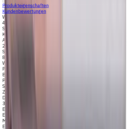
Produkteigenschaften
Kundenbewertungen
Werkzeugdurchmesser, mm
4
Stirngeometrie
Kugelkopf
Anzahl der Schneiden
2
Schneidenlänge, mm
8
Werkstückmaterial
P - Stahl
Bearbeitungsart
Profilfräsen
Schafttyp
Zylinderschaft
Drallwinkel
30
Easycut Serie
EM281
Marke
EASYCUT