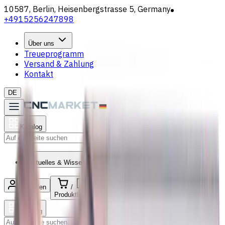
10587, Berlin, Heisenbergstrasse 5, Germany
+4915256247898
Über uns
Treueprogramm
Versand & Zahlung
Kontakt
DE
Katalog
Suche
Aktuelles & Wissen
Anmelden
/
Produktliste
Katalog
Suche