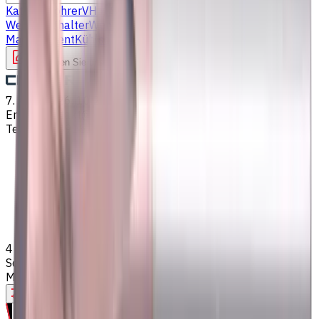
Katalog
Bohrer
VHM Schaftfräsern
Drehmaschine
Werkzeughalter
Wendeschneidplatten Drehen
Fluid
Management
Kühlschmierstoffe (KSS)
Schreiben Sie uns
7. Aug. 2026, 10:29
Email
:
kontakt@CNCmarket.de
Telefon
:
+4915256247898
Startseite
Katalog
VHM Schaftfräsern
4 mm VHM Schaftfräser,2
Schneiden,Kugelkopf,Standardlänge Für P,H
Materialien,TiSiAlCrN beschichtet
Hilfe bei der Werkzeugauswahl