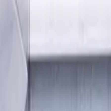
e, Für P, M, K Materialien, AlCrN beschichtet
neiden, Kugelkopf, Standardlä