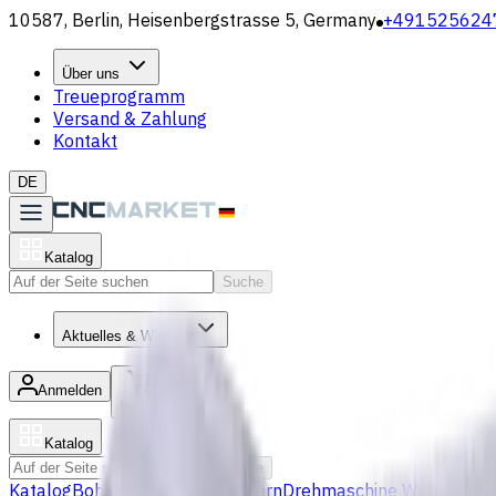
10587, Berlin, Heisenbergstrasse 5, Germany
+491525624
Über uns
Treueprogramm
Versand & Zahlung
Kontakt
DE
Katalog
Suche
Aktuelles & Wissen
Anmelden
/
Produktliste
Katalog
Suche
Katalog
Bohrer
VHM Schaftfräsern
Drehmaschine Werkzeugha