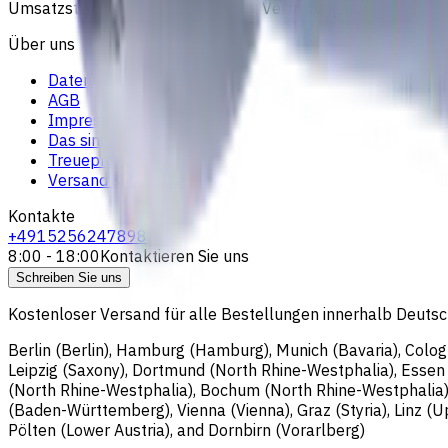
Umsatzsteuer-ID: DE364343215; Vertretungsberechtigter G
Über uns
Datenschutzerklärung
AGB
Impressum
Das sind wir
Treueprogramm
Versand & Zahlung
Kontakte
+4915256247898
8:00 - 18:00
Kontaktieren Sie uns
Schreiben Sie uns
Kostenloser Versand für alle Bestellungen innerhalb Deutsch
Berlin (Berlin), Hamburg (Hamburg), Munich (Bavaria), Colo
Leipzig (Saxony), Dortmund (North Rhine-Westphalia), Esse
(North Rhine-Westphalia), Bochum (North Rhine-Westphalia)
(Baden-Württemberg), Vienna (Vienna), Graz (Styria), Linz (Upp
Pölten (Lower Austria), and Dornbirn (Vorarlberg)