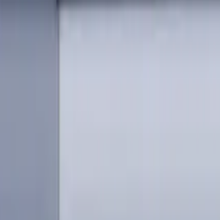
Anmelden
erialien und Kühlschmierstoffen für CNC-Werkzeugmaschinen 
rlin, Deutschland; Registergericht: Amtsgericht Charlotte