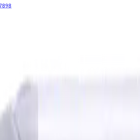
7898
lter
Wendeschneidplatten Drehen
Fluid Management
Kühlschm