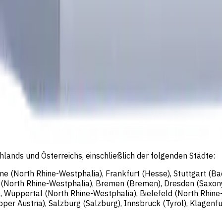
eschäftsführer: Sergey Sysoev
lands und Österreichs, einschließlich der folgenden Städte:
gne (North Rhine-Westphalia), Frankfurt (Hesse), Stuttgart (
n (North Rhine-Westphalia), Bremen (Bremen), Dresden (Saxon
, Wuppertal (North Rhine-Westphalia), Bielefeld (North Rhin
er Austria), Salzburg (Salzburg), Innsbruck (Tyrol), Klagenfurt