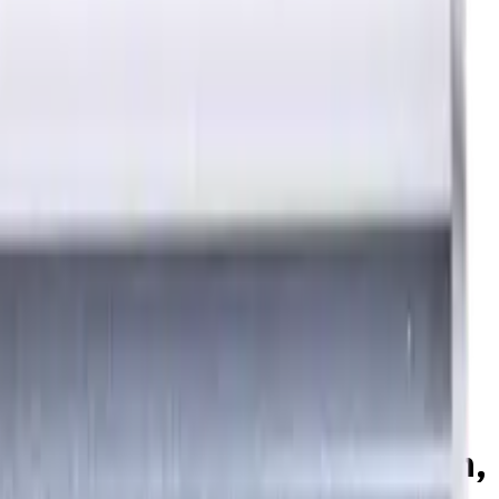
nge, Für P, M, K Materialien,