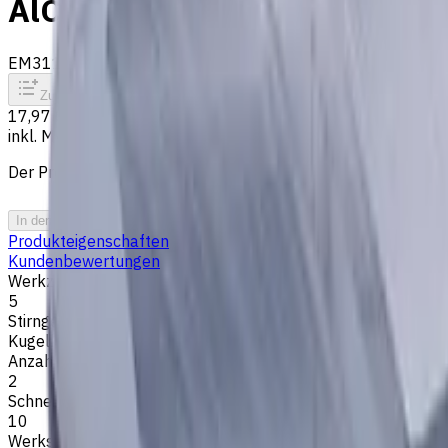
AlCrN beschichtet
EM311-2WL-050
Auf Bestellung
Zum Vergleich
Zu den Favoriten
Drucken
17,97 €
inkl. MwSt.
Der Preis wurde am 08.08.2026 berechnet
In den Warenkorb
PDF-Angebot
Produkteigenschaften
Kundenbewertungen
Werkzeugdurchmesser, mm
5
Stirngeometrie
Kugelkopf
Anzahl der Schneiden
2
Schneidenlänge, mm
10
Werkstückmaterial