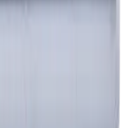
in der Metallbearbeitung
nburg; Handelsregisternummer: HRB 258196 B;