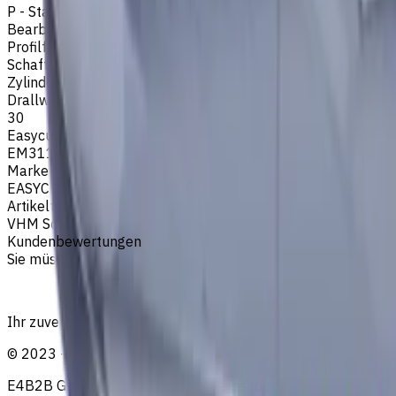
P - Stahl
Bearbeitungsart
Profilfräsen
Schafttyp
Zylinderschaft
Drallwinkel
30
Easycut Serie
EM311
Marke
EASYCUT
Artikeltyp
VHM Schaftfräsern
Kundenbewertungen
Sie müssen eingeloggt sein, um eine Bewertung abzugeben.
Ihr zuverlässiger Lieferant von Werkzeugen, Verbrauchsmat
©
2023
—
2026
E4B2B Gmbh (CNCmarket.de); Heisenbergstraße 5, 10587, Be