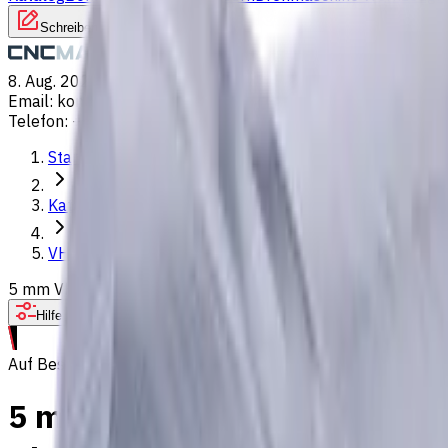
Schreiben Sie uns
8. Aug. 2026, 14:44
Email
:
kontakt@CNCmarket.de
Telefon
:
+4915256247898
Startseite
Katalog
VHM Schaftfräsern
5 mm VHM Schaftfräser, 2 Schneiden, Kugelkopf, Standardläng
Hilfe bei der Werkzeugauswahl
Auf Bestellung
5 mm VHM Schaftfräser, 2 Sch