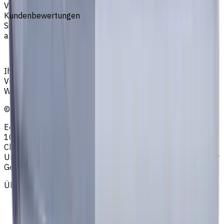
VHM Schaftfräsern
Kundenbewertungen
Sie müssen eingeloggt sein, um eine Bewertung
abzugeben.
Anmelden
Ihr zuverlässiger Lieferant von Werkzeugen,
Verbrauchsmaterialien und Kühlschmierstoffen für CNC-
Werkzeugmaschinen in der Metallbearbeitung
©
2023
—
2026
E4B2B Gmbh (CNCmarket.de); Heisenbergstraße 5,
10587, Berlin, Deutschland; Registergericht: Amtsgericht
Charlottenburg; Handelsregisternummer: HRB 258196 B;
Umsatzsteuer-ID: DE364343215; Vertretungsberechtigter
Geschäftsführer: Sergey Sysoev
Über uns
Datenschutzerklärung
AGB
Impressum