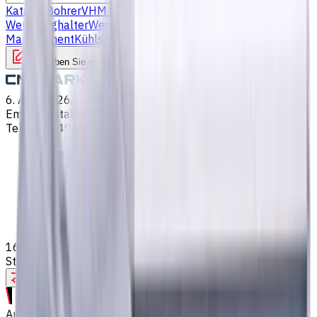
Katalog
Bohrer
VHM Schaftfräsern
Drehmaschine
Werkzeughalter
Wendeschneidplatten Drehen
Fluid
Management
Kühlschmierstoffe (KSS)
Schreiben Sie uns
6. Aug. 2026, 09:51
Email
:
kontakt@CNCmarket.de
Telefon
:
+4915256247898
Startseite
Katalog
VHM Schaftfräsern
16 mm VHM Schaftfräser, 2 Schneiden, Kugelkopf,
Standardlänge, Für P, M, K Materialien, AlCrN beschichtet
Hilfe bei der Werkzeugauswahl
Auf Bestellung