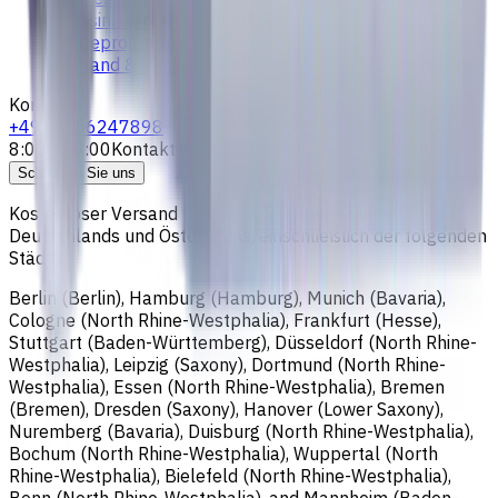
Das sind wir
Treueprogramm
Versand & Zahlung
Kontakte
+4915256247898
8:00 - 18:00
Kontaktieren Sie uns
Schreiben Sie uns
Kostenloser Versand für alle Bestellungen innerhalb
Deutschlands und Österreichs, einschließlich der folgenden
Städte:
Berlin (Berlin), Hamburg (Hamburg), Munich (Bavaria),
Cologne (North Rhine-Westphalia), Frankfurt (Hesse),
Stuttgart (Baden-Württemberg), Düsseldorf (North Rhine-
Westphalia), Leipzig (Saxony), Dortmund (North Rhine-
Westphalia), Essen (North Rhine-Westphalia), Bremen
(Bremen), Dresden (Saxony), Hanover (Lower Saxony),
Nuremberg (Bavaria), Duisburg (North Rhine-Westphalia),
Bochum (North Rhine-Westphalia), Wuppertal (North
Rhine-Westphalia), Bielefeld (North Rhine-Westphalia),
Bonn (North Rhine-Westphalia), and Mannheim (Baden-