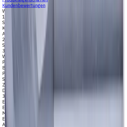
Kundenbewertungen
Werkzeugdurchmesser, mm
16
Stirngeometrie
Kugelkopf
Anzahl der Schneiden
2
Schneidenlänge, mm
30
Werkstückmaterial
P - Stahl
Bearbeitungsart
Profilfräsen
Schafttyp
Zylinderschaft
Drallwinkel
30
Easycut Serie
EM311
Marke
EASYCUT
Artikeltyp