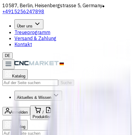
10587, Berlin, Heisenbergstrasse 5, Germany
+4915256247898
Über uns
Treueprogramm
Versand & Zahlung
Kontakt
DE
Katalog
Suche
Aktuelles & Wissen
Anmelden
/
Produktliste
Katalog
Suche