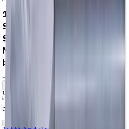
16 mm VHM Schaftfräser, 2
Schneiden, Kugelkopf,
Standardlänge, Für P, M, K
Materialien, AlCrN
beschichtet
EM311-2WL-160
Auf Bestellung
Zum Vergleich
Zu den Favoriten
Drucken
181,86 €
inkl. MwSt.
Der Preis wurde am 06.08.2026 berechnet
In den Warenkorb
PDF-Angebot
Produkteigenschaften