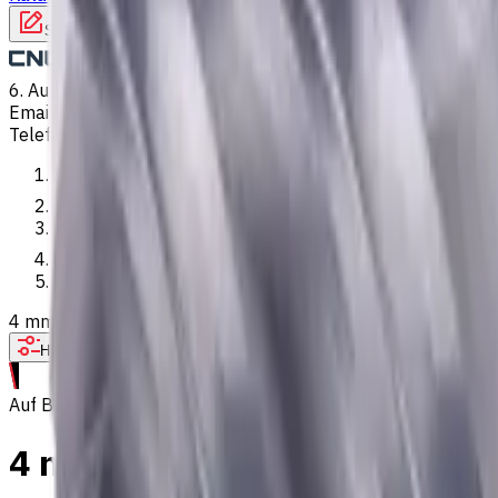
Schreiben Sie uns
6. Aug. 2026, 21:13
Email
:
kontakt@CNCmarket.de
Telefon
:
+4915256247898
Startseite
Katalog
VHM Schaftfräsern
4 mm VHM Schaftfräser, 0.2 mm Fase, 4 Schneiden, Radius, St
Hilfe bei der Werkzeugauswahl
Auf Bestellung
4 mm VHM Schaftfräser, 0.2 m