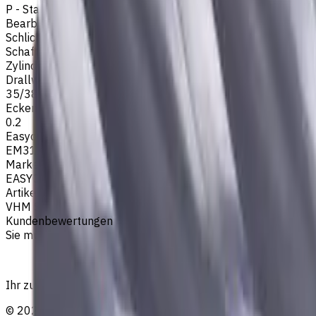
P - Stahl
Bearbeitungsart
Schlichtfräsen
,
Schruppfräsen
,
Nutenfräsen
,
Schulterfräsen
Schafttyp
Zylinderschaft
Drallwinkel
35/38
Eckenradius, mm
0.2
Easycut Serie
EM311
Marke
EASYCUT
Artikeltyp
VHM Schaftfräsern
Kundenbewertungen
Sie müssen eingeloggt sein, um eine Bewertung abzugeben.
Ihr zuverlässiger Lieferant von Werkzeugen, Verbrauchsmat
©
2023
—
2026