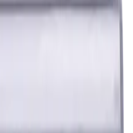
 Standardlänge, Für P, M, K