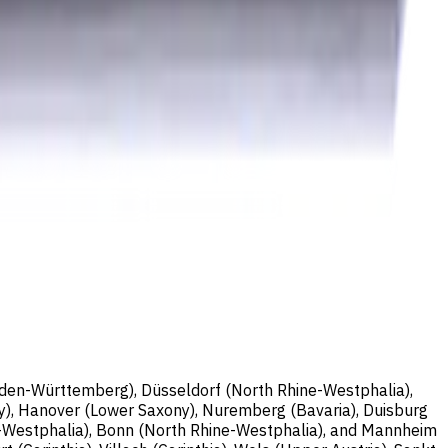
nburg; Handelsregisternummer: HRB 258196 B;
Baden-Württemberg), Düsseldorf (North Rhine-Westphalia),
y), Hanover (Lower Saxony), Nuremberg (Bavaria), Duisburg
e-Westphalia), Bonn (North Rhine-Westphalia), and Mannheim