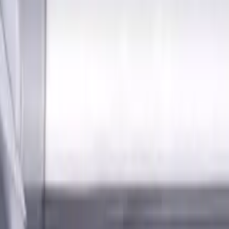
Anmelden
erialien und Kühlschmierstoffen für CNC-Werkzeugmaschinen 