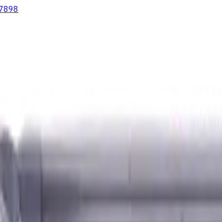
7898
lter
Wendeschneidplatten Drehen
Fluid Management
Kühlschm