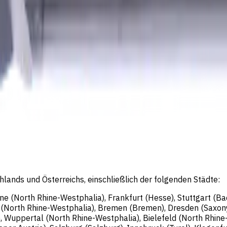
rlin, Deutschland; Registergericht: Amtsgericht Charlotte
eschäftsführer: Sergey Sysoev
lands und Österreichs, einschließlich der folgenden Städte:
gne (North Rhine-Westphalia), Frankfurt (Hesse), Stuttgart (
n (North Rhine-Westphalia), Bremen (Bremen), Dresden (Saxon
, Wuppertal (North Rhine-Westphalia), Bielefeld (North Rhin