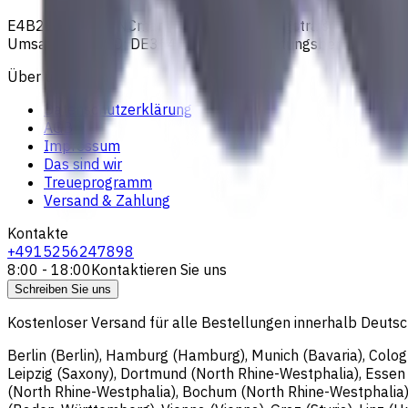
E4B2B Gmbh (CNCmarket.de); Heisenbergstraße 5, 10587, Be
Umsatzsteuer-ID: DE364343215; Vertretungsberechtigter G
Über uns
Datenschutzerklärung
AGB
Impressum
Das sind wir
Treueprogramm
Versand & Zahlung
Kontakte
+4915256247898
8:00 - 18:00
Kontaktieren Sie uns
Schreiben Sie uns
Kostenloser Versand für alle Bestellungen innerhalb Deutsch
Berlin (Berlin), Hamburg (Hamburg), Munich (Bavaria), Colo
Leipzig (Saxony), Dortmund (North Rhine-Westphalia), Esse
(North Rhine-Westphalia), Bochum (North Rhine-Westphalia)