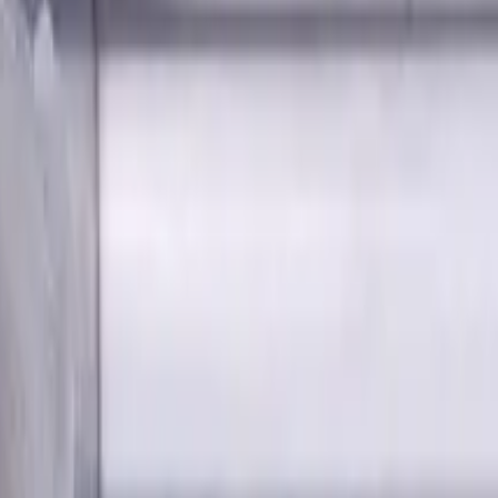
andardlänge, Für P, M, K Materialien, AlCrN-beschichtet
m Fase, 4 Schneiden, Radius,