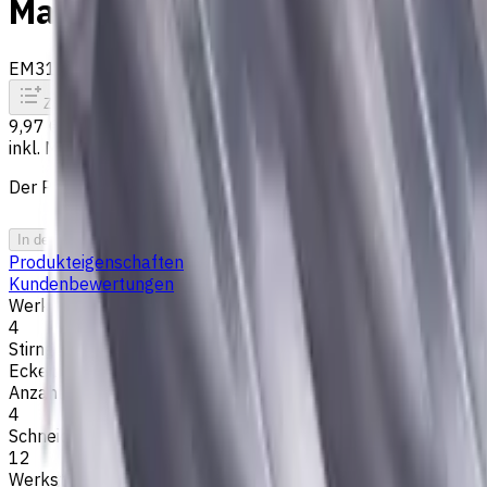
Materialien, AlCrN-beschicht
EM311-4KL-040002
Auf Bestellung
Zum Vergleich
Zu den Favoriten
Drucken
9,97 €
inkl. MwSt.
Der Preis wurde am 06.08.2026 berechnet
In den Warenkorb
PDF-Angebot
Produkteigenschaften
Kundenbewertungen
Werkzeugdurchmesser, mm
4
Stirngeometrie
Eckenradius
Anzahl der Schneiden
4
Schneidenlänge, mm
12
Werkstückmaterial