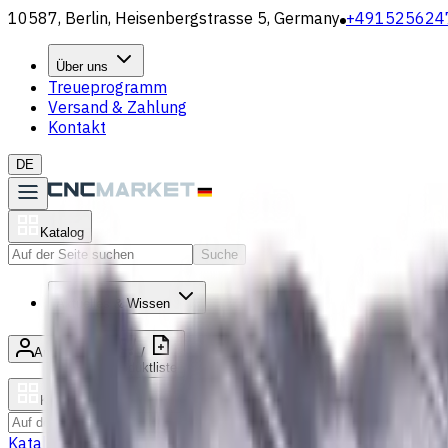
10587, Berlin, Heisenbergstrasse 5, Germany
+491525624
Über uns
Treueprogramm
Versand & Zahlung
Kontakt
DE
Katalog
Suche
Aktuelles & Wissen
Anmelden
/
Produktliste
Katalog
Suche
Katalog
Bohrer
VHM Schaftfräsern
Drehmaschine Werkzeugha