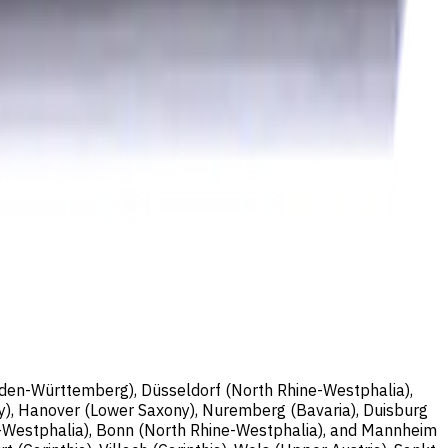
nburg; Handelsregisternummer: HRB 258196 B;
Baden-Württemberg), Düsseldorf (North Rhine-Westphalia),
y), Hanover (Lower Saxony), Nuremberg (Bavaria), Duisburg
e-Westphalia), Bonn (North Rhine-Westphalia), and Mannheim