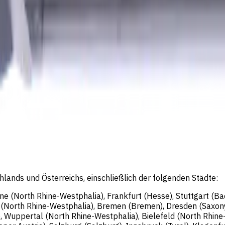
rlin, Deutschland; Registergericht: Amtsgericht Charlotte
eschäftsführer: Sergey Sysoev
lands und Österreichs, einschließlich der folgenden Städte:
gne (North Rhine-Westphalia), Frankfurt (Hesse), Stuttgart (
n (North Rhine-Westphalia), Bremen (Bremen), Dresden (Saxon
, Wuppertal (North Rhine-Westphalia), Bielefeld (North Rhin