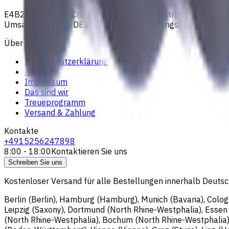
E4B2B Gmbh (CNCmarket.de); Heisenbergstraße 5, 10587, Be
Umsatzsteuer-ID: DE364343215; Vertretungsberechtigter G
Über uns
Datenschutzerklärung
AGB
Impressum
Das sind wir
Treueprogramm
Versand & Zahlung
Kontakte
+4915256247898
8:00 - 18:00
Kontaktieren Sie uns
Schreiben Sie uns
Kostenloser Versand für alle Bestellungen innerhalb Deutsch
Berlin (Berlin), Hamburg (Hamburg), Munich (Bavaria), Colo
Leipzig (Saxony), Dortmund (North Rhine-Westphalia), Esse
(North Rhine-Westphalia), Bochum (North Rhine-Westphalia)