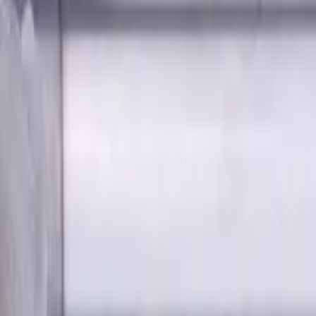
andardlänge, Für P, M, K Materialien, AlCrN beschichtet
m Fase, 4 Schneiden, Radius,