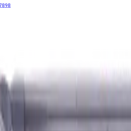
7898
lter
Wendeschneidplatten Drehen
Fluid Management
Kühlschm