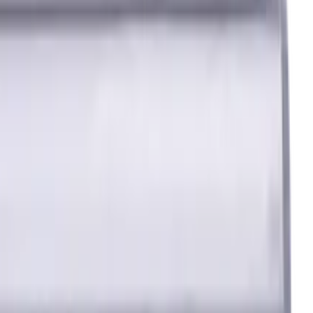
 Standardlänge, Für P, M, K