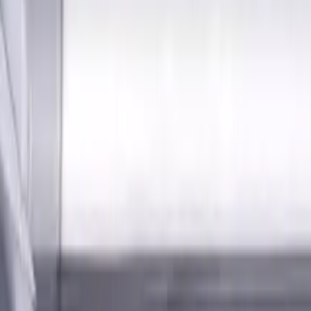
Anmelden
erialien und Kühlschmierstoffen für CNC-Werkzeugmaschinen 