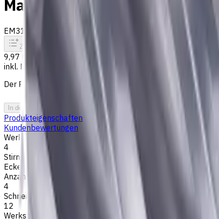
Materialien, AlCrN beschicht
EM311-4KL-040003
Auf Bestellung
Zum Vergleich
Zu den Favoriten
Drucken
9,97 €
inkl. MwSt.
Der Preis wurde am 06.08.2026 berechnet
In den Warenkorb
PDF-Angebot
Produkteigenschaften
Kundenbewertungen
Werkzeugdurchmesser, mm
4
Stirngeometrie
Eckenradius
Anzahl der Schneiden
4
Schneidenlänge, mm
12
Werkstückmaterial