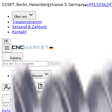
10587, Berlin, Heisenbergstrasse 5, Germany
+491525624
Über uns
Treueprogramm
Versand & Zahlung
Kontakt
DE
Katalog
Suche
Aktuelles & Wissen
Anmelden
/
Produktliste
Katalog
Suche
Katalog
Bohrer
VHM Schaftfräsern
Drehmaschine Werkzeugha