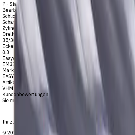
P - Stahl
Bearbeitungsart
Schlichtfräsen
,
Schruppfräsen
,
Nutenfräsen
,
Schulterfräsen
Schafttyp
Zylinderschaft
Drallwinkel
35/38
Eckenradius, mm
0.3
Easycut Serie
EM311
Marke
EASYCUT
Artikeltyp
VHM Schaftfräsern
Kundenbewertungen
Sie müssen eingeloggt sein, um eine Bewertung abzugeben.
Ihr zuverlässiger Lieferant von Werkzeugen, Verbrauchsmat
©
2023
—
2026