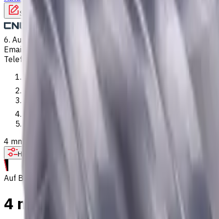
Schreiben Sie uns
6. Aug. 2026, 21:06
Email
:
kontakt@CNCmarket.de
Telefon
:
+4915256247898
Startseite
Katalog
VHM Schaftfräsern
4 mm VHM Schaftfräser, 0.3 mm Fase, 4 Schneiden, Radius, St
Hilfe bei der Werkzeugauswahl
Auf Bestellung
4 mm VHM Schaftfräser, 0.3 m