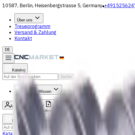
10587, Berlin, Heisenbergstrasse 5, Germany
+491525624
Über uns
Treueprogramm
Versand & Zahlung
Kontakt
DE
Katalog
Suche
Aktuelles & Wissen
Anmelden
/
Produktliste
Katalog
Suche
Katalog
Bohrer
VHM Schaftfräsern
Drehmaschine Werkzeugha