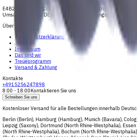
E4B2B Gmbh (CNCmarket.de); Heisenbergstraße 5, 10587, Be
Umsatzsteuer-ID: DE364343215; Vertretungsberechtigter G
Über uns
Datenschutzerklärung
AGB
Impressum
Das sind wir
Treueprogramm
Versand & Zahlung
Kontakte
+4915256247898
8:00 - 18:00
Kontaktieren Sie uns
Schreiben Sie uns
Kostenloser Versand für alle Bestellungen innerhalb Deutsch
Berlin (Berlin), Hamburg (Hamburg), Munich (Bavaria), Colo
Leipzig (Saxony), Dortmund (North Rhine-Westphalia), Esse
(North Rhine-Westphalia), Bochum (North Rhine-Westphalia)