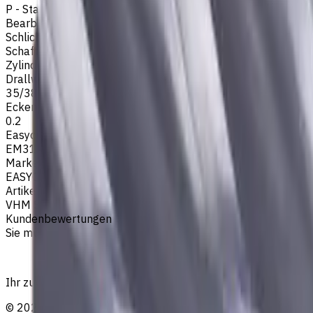
P - Stahl
Bearbeitungsart
Schlichtfräsen
,
Schruppfräsen
,
Nutenfräsen
,
Schulterfräsen
Schafttyp
Zylinderschaft
Drallwinkel
35/38
Eckenradius, mm
0.2
Easycut Serie
EM311
Marke
EASYCUT
Artikeltyp
VHM Schaftfräsern
Kundenbewertungen
Sie müssen eingeloggt sein, um eine Bewertung abzugeben.
Ihr zuverlässiger Lieferant von Werkzeugen, Verbrauchsmat
©
2023
—
2026