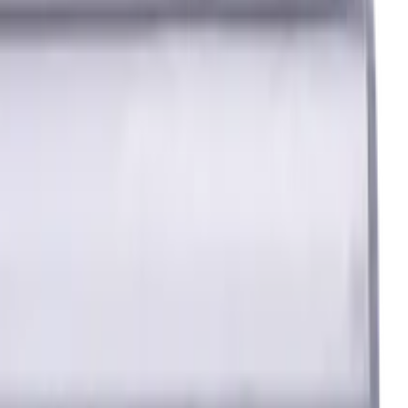
 Standardlänge, Für P, M, K