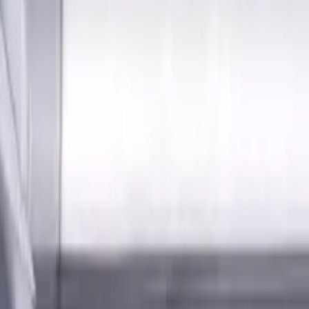
Anmelden
erialien und Kühlschmierstoffen für CNC-Werkzeugmaschinen 