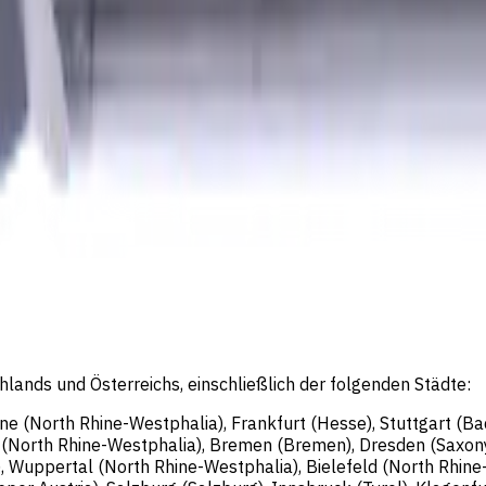
rlin, Deutschland; Registergericht: Amtsgericht Charlotte
eschäftsführer: Sergey Sysoev
lands und Österreichs, einschließlich der folgenden Städte:
gne (North Rhine-Westphalia), Frankfurt (Hesse), Stuttgart (
n (North Rhine-Westphalia), Bremen (Bremen), Dresden (Saxon
, Wuppertal (North Rhine-Westphalia), Bielefeld (North Rhin