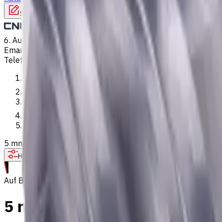
Schreiben Sie uns
6. Aug. 2026, 12:52
Email
:
kontakt@CNCmarket.de
Telefon
:
+4915256247898
Startseite
Katalog
VHM Schaftfräsern
5 mm VHM Schaftfräser, 0.2 mm Fase, 4 Schneiden, Radius, St
Hilfe bei der Werkzeugauswahl
Auf Bestellung
5 mm VHM Schaftfräser, 0.2 m