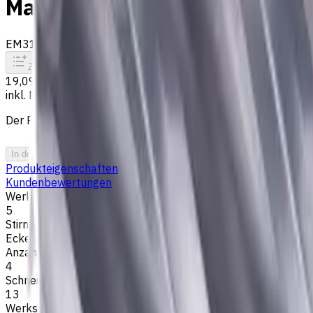
Materialien, AlCrN beschicht
EM311-4KL-050002
Auf Bestellung
Zum Vergleich
Zu den Favoriten
Drucken
19,09 €
inkl. MwSt.
Der Preis wurde am 06.08.2026 berechnet
In den Warenkorb
PDF-Angebot
Produkteigenschaften
Kundenbewertungen
Werkzeugdurchmesser, mm
5
Stirngeometrie
Eckenradius
Anzahl der Schneiden
4
Schneidenlänge, mm
13
Werkstückmaterial