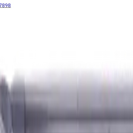
7898
lter
Wendeschneidplatten Drehen
Fluid Management
Kühlschm