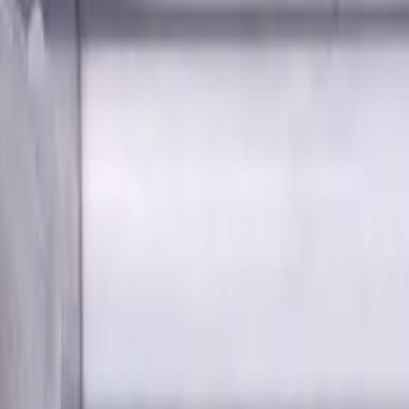
andardlänge, Für P, M, K Materialien, AlCrN beschichtet
m Fase, 4 Schneiden, Radius,