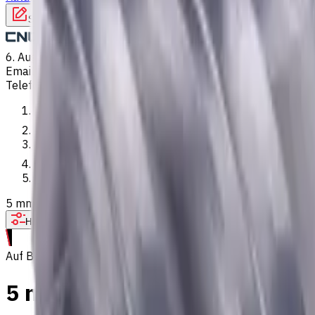
Schreiben Sie uns
6. Aug. 2026, 16:47
Email
:
kontakt@CNCmarket.de
Telefon
:
+4915256247898
Startseite
Katalog
VHM Schaftfräsern
5 mm VHM Schaftfräser, 1.5 mm Fase, 4 Schneiden, Radius, St
Hilfe bei der Werkzeugauswahl
Auf Bestellung
5 mm VHM Schaftfräser, 1.5 m