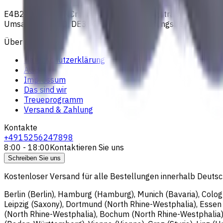
E4B2B Gmbh (CNCmarket.de); Heisenbergstraße 5, 10587, Be
Umsatzsteuer-ID: DE364343215; Vertretungsberechtigter G
Über uns
Datenschutzerklärung
AGB
Impressum
Das sind wir
Treueprogramm
Versand & Zahlung
Kontakte
+4915256247898
8:00 - 18:00
Kontaktieren Sie uns
Schreiben Sie uns
Kostenloser Versand für alle Bestellungen innerhalb Deutsch
Berlin (Berlin), Hamburg (Hamburg), Munich (Bavaria), Colo
Leipzig (Saxony), Dortmund (North Rhine-Westphalia), Esse
(North Rhine-Westphalia), Bochum (North Rhine-Westphalia)