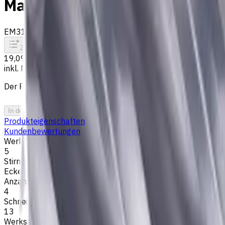
Materialien, AlCrN beschicht
EM311-4KL-050015
Auf Bestellung
Zum Vergleich
Zu den Favoriten
Drucken
19,09 €
inkl. MwSt.
Der Preis wurde am 06.08.2026 berechnet
In den Warenkorb
PDF-Angebot
Produkteigenschaften
Kundenbewertungen
Werkzeugdurchmesser, mm
5
Stirngeometrie
Eckenradius
Anzahl der Schneiden
4
Schneidenlänge, mm
13
Werkstückmaterial