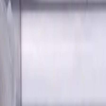
andardlänge, Für P, M, K Materialien, AlCrN beschichtet
m Fase, 4 Schneiden, Radius,