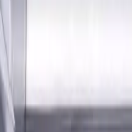
Anmelden
erialien und Kühlschmierstoffen für CNC-Werkzeugmaschinen 