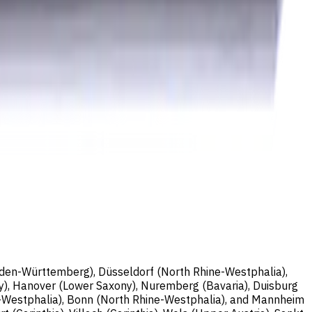
nburg; Handelsregisternummer: HRB 258196 B;
Baden-Württemberg), Düsseldorf (North Rhine-Westphalia),
y), Hanover (Lower Saxony), Nuremberg (Bavaria), Duisburg
e-Westphalia), Bonn (North Rhine-Westphalia), and Mannheim