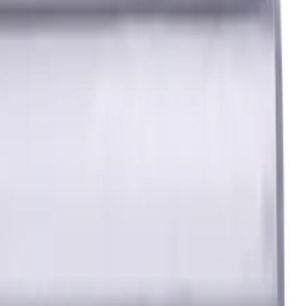
 Standardlänge, Für P, M, K