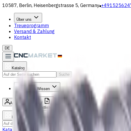
10587, Berlin, Heisenbergstrasse 5, Germany
+491525624
Über uns
Treueprogramm
Versand & Zahlung
Kontakt
DE
Katalog
Suche
Aktuelles & Wissen
Anmelden
/
Produktliste
Katalog
Suche
Katalog
Bohrer
VHM Schaftfräsern
Drehmaschine Werkzeugha