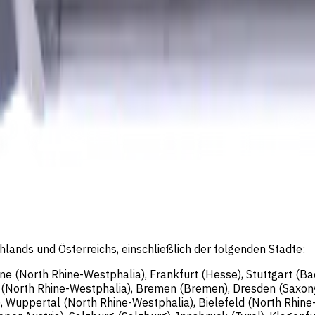
rlin, Deutschland; Registergericht: Amtsgericht Charlotte
eschäftsführer: Sergey Sysoev
lands und Österreichs, einschließlich der folgenden Städte:
gne (North Rhine-Westphalia), Frankfurt (Hesse), Stuttgart (
n (North Rhine-Westphalia), Bremen (Bremen), Dresden (Saxon
, Wuppertal (North Rhine-Westphalia), Bielefeld (North Rhin