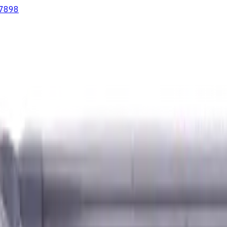
7898
lter
Wendeschneidplatten Drehen
Fluid Management
Kühlschm