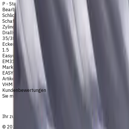
P - Stahl
Bearbeitungsart
Schlichtfräsen
,
Schruppfräsen
,
Nutenfräsen
,
Schulterfräsen
Schafttyp
Zylinderschaft
Drallwinkel
35/38
Eckenradius, mm
1.5
Easycut Serie
EM311
Marke
EASYCUT
Artikeltyp
VHM Schaftfräsern
Kundenbewertungen
Sie müssen eingeloggt sein, um eine Bewertung abzugeben.
Ihr zuverlässiger Lieferant von Werkzeugen, Verbrauchsmat
©
2023
—
2026