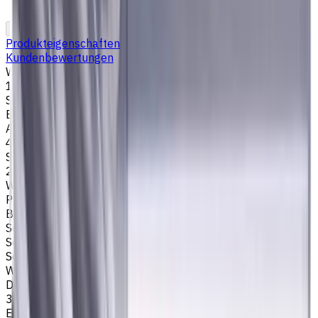
In den Warenkorb
PDF-Angebot
Produkteigenschaften
Kundenbewertungen
Werkzeugdurchmesser, mm
10
Stirngeometrie
Eckenradius
Anzahl der Schneiden
4
Schneidenlänge, mm
25
Werkstückmaterial
P - Stahl
Bearbeitungsart
Schlichtfräsen
,
Schruppfräsen
,
Nutenfräsen
,
Schulterfräsen
Schafttyp
Weldon Schaft
Drallwinkel
35/38
Eckenradius, mm