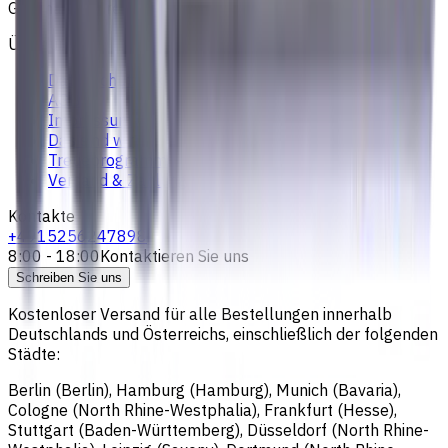
Geschäftsführer: Sergey Sysoev
Über uns
Datenschutzerklärung
AGB
Impressum
Das sind wir
Treueprogramm
Versand & Zahlung
Kontakte
+4915256247898
8:00 - 18:00
Kontaktieren Sie uns
Schreiben Sie uns
Kostenloser Versand für alle Bestellungen innerhalb
Deutschlands und Österreichs, einschließlich der folgenden
Städte:
Berlin (Berlin), Hamburg (Hamburg), Munich (Bavaria),
Cologne (North Rhine-Westphalia), Frankfurt (Hesse),
Stuttgart (Baden-Württemberg), Düsseldorf (North Rhine-