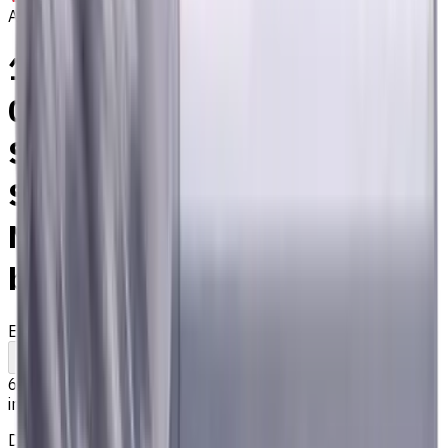
Auf Bestellung
10 mm VHM Schaftfräser,
0.5 mm Fase, Weldon
Schaft, 4 Schneiden, Radius,
Standardlänge, Für P, M, K
Materialien, AlCrN
beschichtet
EM311-4KL-100005W
Auf Bestellung
Zum Vergleich
Zu den Favoriten
Drucken
63,09 €
inkl. MwSt.
Der Preis wurde am 08.08.2026 berechnet