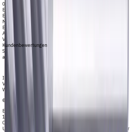
0.5
Easycut Serie
EM311
Marke
EASYCUT
Artikeltyp
VHM Schaftfräsern
Kundenbewertungen
Sie müssen eingeloggt sein, um eine Bewertung
abzugeben.
Anmelden
Ihr zuverlässiger Lieferant von Werkzeugen,
Verbrauchsmaterialien und Kühlschmierstoffen für CNC-
Werkzeugmaschinen in der Metallbearbeitung
©
2023
—
2026
E4B2B Gmbh (CNCmarket.de); Heisenbergstraße 5,
10587, Berlin, Deutschland; Registergericht: Amtsgericht
Charlottenburg; Handelsregisternummer: HRB 258196 B;
Umsatzsteuer-ID: DE364343215; Vertretungsberechtigter