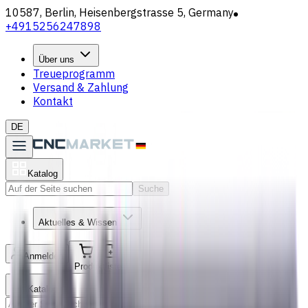
10587, Berlin, Heisenbergstrasse 5, Germany
+4915256247898
Über uns
Treueprogramm
Versand & Zahlung
Kontakt
DE
Katalog
Suche
Aktuelles & Wissen
Anmelden
/
Produktliste
Katalog
Suche