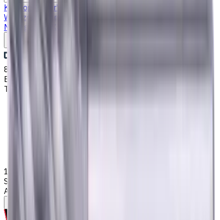
Katalog
Bohrer
VHM Schaftfräsern
Drehmaschine
Werkzeughalter
Wendeschneidplatten Drehen
Fluid
Management
Kühlschmierstoffe (KSS)
Schreiben Sie uns
8. Aug. 2026, 21:39
Email
:
kontakt@CNCmarket.de
Telefon
:
+4915256247898
Startseite
Katalog
VHM Schaftfräsern
10 mm VHM Schaftfräser, 0.5 mm Fase, Weldon Schaft, 4
Schneiden, Radius, Standardlänge, Für P, M, K Materialien,
AlCrN beschichtet
Hilfe bei der Werkzeugauswahl