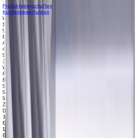
Produkteigenschaften
Kundenbewertungen
Werkzeugdurchmesser, mm
14
Stirngeometrie
Eckenradius
Anzahl der Schneiden
4
Schneidenlänge, mm
34
Werkstückmaterial
P - Stahl
Bearbeitungsart
Schlichtfräsen
,
Schruppfräsen
,
Nutenfräsen
,
Schulterfräsen
Schafttyp
Zylinderschaft
Drallwinkel
35/38
Eckenradius, mm
1
Easycut Serie