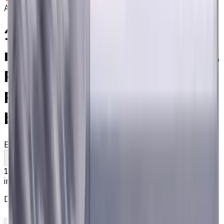
Auf Bestellung
14 mm VHM Schaftfräser,
mit 1 mm Fase, 4 Schneiden,
Radius, Standardlänge, Für
P, M, K Materialien, AlCrN
beschichtet
EM311-4KL-140010
Auf Bestellung
Zum Vergleich
Zu den Favoriten
Drucken
145,05 €
inkl. MwSt.
Der Preis wurde am 07.08.2026 berechnet
In den Warenkorb
PDF-Angebot