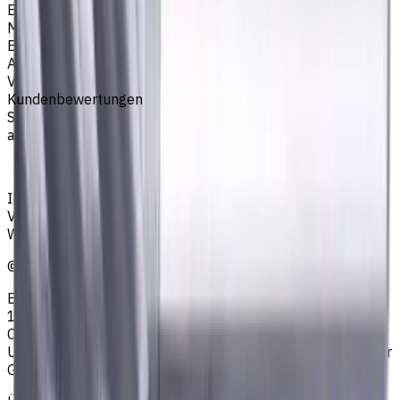
EM311
Marke
EASYCUT
Artikeltyp
VHM Schaftfräsern
Kundenbewertungen
Sie müssen eingeloggt sein, um eine Bewertung
abzugeben.
Anmelden
Ihr zuverlässiger Lieferant von Werkzeugen,
Verbrauchsmaterialien und Kühlschmierstoffen für CNC-
Werkzeugmaschinen in der Metallbearbeitung
©
2023
—
2026
E4B2B Gmbh (CNCmarket.de); Heisenbergstraße 5,
10587, Berlin, Deutschland; Registergericht: Amtsgericht
Charlottenburg; Handelsregisternummer: HRB 258196 B;
Umsatzsteuer-ID: DE364343215; Vertretungsberechtigter
Geschäftsführer: Sergey Sysoev