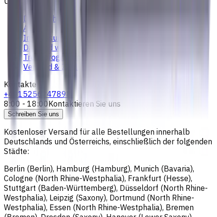
Über uns
Datenschutzerklärung
AGB
Impressum
Das sind wir
Treueprogramm
Versand & Zahlung
Kontakte
+4915256247898
8:00 - 18:00
Kontaktieren Sie uns
Schreiben Sie uns
Kostenloser Versand für alle Bestellungen innerhalb
Deutschlands und Österreichs, einschließlich der folgenden
Städte:
Berlin (Berlin), Hamburg (Hamburg), Munich (Bavaria),
Cologne (North Rhine-Westphalia), Frankfurt (Hesse),
Stuttgart (Baden-Württemberg), Düsseldorf (North Rhine-
Westphalia), Leipzig (Saxony), Dortmund (North Rhine-
Westphalia), Essen (North Rhine-Westphalia), Bremen
(Bremen), Dresden (Saxony), Hanover (Lower Saxony),