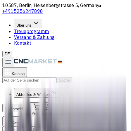
10587, Berlin, Heisenbergstrasse 5, Germany
+4915256247898
Über uns
Treueprogramm
Versand & Zahlung
Kontakt
DE
Katalog
Suche
Aktuelles & Wissen
Anmelden
/
Produktliste
Katalog
Suche