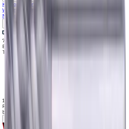
Katalog
Bohrer
VHM Schaftfräsern
Drehmaschine
Werkzeughalter
Wendeschneidplatten Drehen
Fluid
Management
Kühlschmierstoffe (KSS)
Schreiben Sie uns
7. Aug. 2026, 20:53
Email
:
kontakt@CNCmarket.de
Telefon
:
+4915256247898
Startseite
Katalog
VHM Schaftfräsern
14 mm VHM Schaftfräser, mit 1 mm Fase, 4 Schneiden,
Radius, Standardlänge, Für P, M, K Materialien, AlCrN
beschichtet
Hilfe bei der Werkzeugauswahl