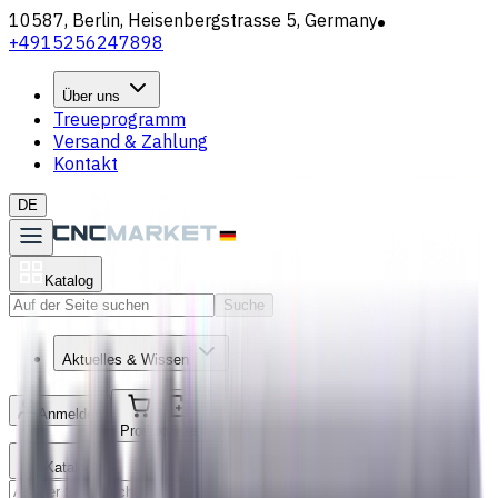
10587, Berlin, Heisenbergstrasse 5, Germany
+4915256247898
Über uns
Treueprogramm
Versand & Zahlung
Kontakt
DE
Katalog
Suche
Aktuelles & Wissen
Anmelden
/
Produktliste
Katalog
Suche