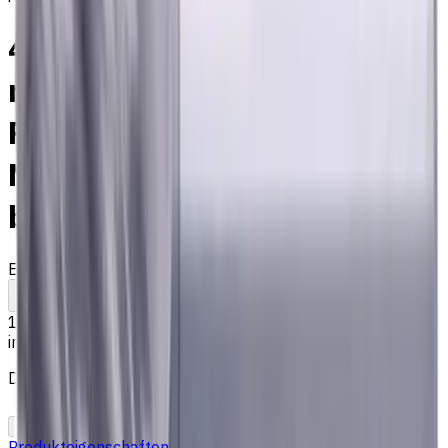
4 mm VHM Schaftfräser, 0.5
mm Fase, 4 Schneiden,
Radius, Lang, für P, M, K
Materialien, AlCrN
beschichtet
EM311-4KS-040005
Auf Bestellung
Zum Vergleich
Zu den Favoriten
Drucken
13,52 €
inkl. MwSt.
Der Preis wurde am 09.08.2026 berechnet
In den Warenkorb
PDF-Angebot
Produkteigenschaften