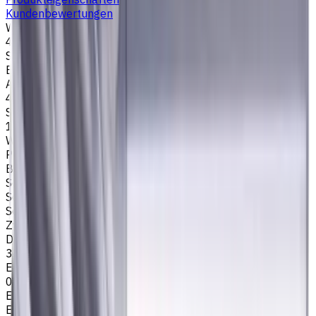
Kundenbewertungen
Werkzeugdurchmesser, mm
4
Stirngeometrie
Eckenradius
Anzahl der Schneiden
4
Schneidenlänge, mm
12
Werkstückmaterial
P - Stahl
Bearbeitungsart
Schlichtfräsen
,
Schruppfräsen
,
Nutenfräsen
,
Schulterfräsen
Schafttyp
Zylinderschaft
Drallwinkel
35/38
Eckenradius, mm
0.5
Easycut Serie
EM311