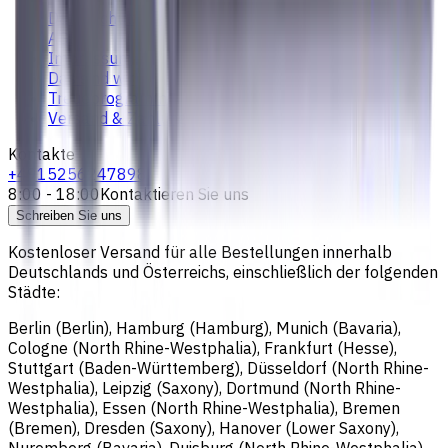
Datenschutzerklärung
AGB
Impressum
Das sind wir
Treueprogramm
Versand & Zahlung
Kontakte
+4915256247898
8:00 - 18:00
Kontaktieren Sie uns
Schreiben Sie uns
Kostenloser Versand für alle Bestellungen innerhalb
Deutschlands und Österreichs, einschließlich der folgenden
Städte:
Berlin (Berlin), Hamburg (Hamburg), Munich (Bavaria),
Cologne (North Rhine-Westphalia), Frankfurt (Hesse),
Stuttgart (Baden-Württemberg), Düsseldorf (North Rhine-
Westphalia), Leipzig (Saxony), Dortmund (North Rhine-
Westphalia), Essen (North Rhine-Westphalia), Bremen
(Bremen), Dresden (Saxony), Hanover (Lower Saxony),
Nuremberg (Bavaria), Duisburg (North Rhine-Westphalia),