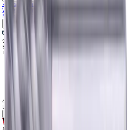
Katalog
Bohrer
VHM Schaftfräsern
Drehmaschine
Werkzeughalter
Wendeschneidplatten Drehen
Fluid
Management
Kühlschmierstoffe (KSS)
Schreiben Sie uns
9. Aug. 2026, 04:32
Email
:
kontakt@CNCmarket.de
Telefon
:
+4915256247898
Startseite
Katalog
VHM Schaftfräsern
4 mm VHM Schaftfräser, 0.5 mm Fase, 4 Schneiden, Radius,
Lang, für P, M, K Materialien, AlCrN beschichtet
Hilfe bei der Werkzeugauswahl
Auf Bestellung