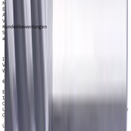
Marke
EASYCUT
Artikeltyp
VHM Schaftfräsern
Kundenbewertungen
Sie müssen eingeloggt sein, um eine Bewertung
abzugeben.
Anmelden
Ihr zuverlässiger Lieferant von Werkzeugen,
Verbrauchsmaterialien und Kühlschmierstoffen für CNC-
Werkzeugmaschinen in der Metallbearbeitung
©
2023
—
2026
E4B2B Gmbh (CNCmarket.de); Heisenbergstraße 5,
10587, Berlin, Deutschland; Registergericht: Amtsgericht
Charlottenburg; Handelsregisternummer: HRB 258196 B;
Umsatzsteuer-ID: DE364343215; Vertretungsberechtigter
Geschäftsführer: Sergey Sysoev
Über uns