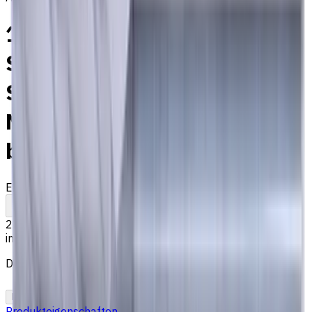
18 mm VHM Schaftfräser, 4
Schneiden, Flach,
Standardlänge, Für P, M, K
Materialien, AlCrN
beschichtet
EM311-4TL-180
Auf Bestellung
Zum Vergleich
Zu den Favoriten
Drucken
225,77 €
inkl. MwSt.
Der Preis wurde am 07.08.2026 berechnet
In den Warenkorb
PDF-Angebot
Produkteigenschaften