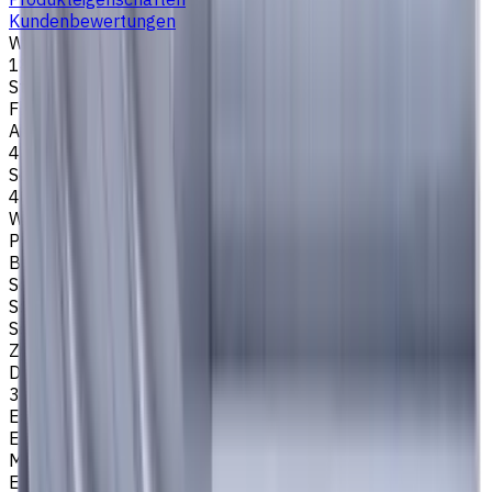
Kundenbewertungen
Werkzeugdurchmesser, mm
18
Stirngeometrie
Flach
Anzahl der Schneiden
4
Schneidenlänge, mm
40
Werkstückmaterial
P - Stahl
Bearbeitungsart
Schlichtfräsen
,
Schruppfräsen
,
Nutenfräsen
,
Schulterfräsen
Schafttyp
Zylinderschaft
Drallwinkel
35/38
Easycut Serie
EM311
Marke
EASYCUT