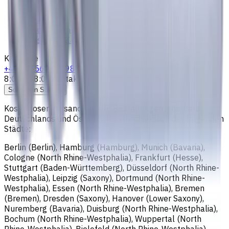
Impressum
Das sind wir
Treueprogramm
Versand & Zahlung
Kontakte
+4915256247898
8:00 - 18:00
Kontaktieren Sie uns
Schreiben Sie uns
Kostenloser Versand für alle Bestellungen innerhalb
Deutschlands und Österreichs, einschließlich der folgenden
Städte:
Berlin (Berlin), Hamburg (Hamburg), Munich (Bavaria),
Cologne (North Rhine-Westphalia), Frankfurt (Hesse),
Stuttgart (Baden-Württemberg), Düsseldorf (North Rhine-
Westphalia), Leipzig (Saxony), Dortmund (North Rhine-
Westphalia), Essen (North Rhine-Westphalia), Bremen
(Bremen), Dresden (Saxony), Hanover (Lower Saxony),
Nuremberg (Bavaria), Duisburg (North Rhine-Westphalia),
Bochum (North Rhine-Westphalia), Wuppertal (North
Rhine-Westphalia), Bielefeld (North Rhine-Westphalia),