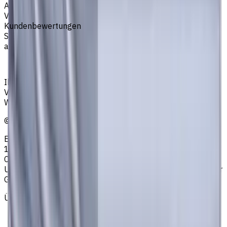
Artikeltyp
VHM Schaftfräsern
Kundenbewertungen
Sie müssen eingeloggt sein, um eine Bewertung
abzugeben.
Anmelden
Ihr zuverlässiger Lieferant von Werkzeugen,
Verbrauchsmaterialien und Kühlschmierstoffen für CNC-
Werkzeugmaschinen in der Metallbearbeitung
©
2023
—
2026
E4B2B Gmbh (CNCmarket.de); Heisenbergstraße 5,
10587, Berlin, Deutschland; Registergericht: Amtsgericht
Charlottenburg; Handelsregisternummer: HRB 258196 B;
Umsatzsteuer-ID: DE364343215; Vertretungsberechtigter
Geschäftsführer: Sergey Sysoev
Über uns
Datenschutzerklärung
AGB