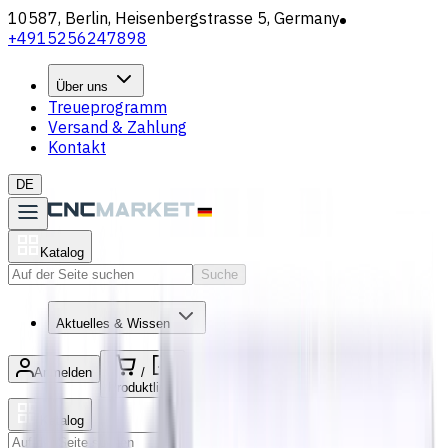
10587, Berlin, Heisenbergstrasse 5, Germany
+4915256247898
Über uns
Treueprogramm
Versand & Zahlung
Kontakt
DE
Katalog
Suche
Aktuelles & Wissen
Anmelden
/
Produktliste
Katalog
Suche