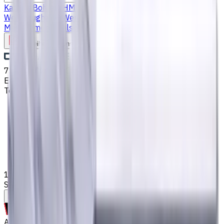
Katalog
Bohrer
VHM Schaftfräsern
Drehmaschine
Werkzeughalter
Wendeschneidplatten Drehen
Fluid
Management
Kühlschmierstoffe (KSS)
Schreiben Sie uns
7. Aug. 2026, 06:55
Email
:
kontakt@CNCmarket.de
Telefon
:
+4915256247898
Startseite
Katalog
VHM Schaftfräsern
18 mm VHM Schaftfräser, 4 Schneiden, Flach,
Standardlänge, Für P, M, K Materialien, AlCrN beschichtet
Hilfe bei der Werkzeugauswahl
Auf Bestellung