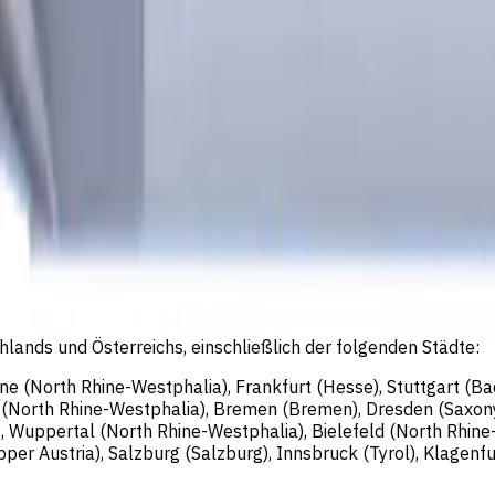
eschäftsführer: Sergey Sysoev
lands und Österreichs, einschließlich der folgenden Städte:
gne (North Rhine-Westphalia), Frankfurt (Hesse), Stuttgart (
n (North Rhine-Westphalia), Bremen (Bremen), Dresden (Saxon
, Wuppertal (North Rhine-Westphalia), Bielefeld (North Rhin
er Austria), Salzburg (Salzburg), Innsbruck (Tyrol), Klagenfurt