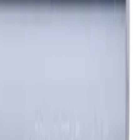
in der Metallbearbeitung
nburg; Handelsregisternummer: HRB 258196 B;