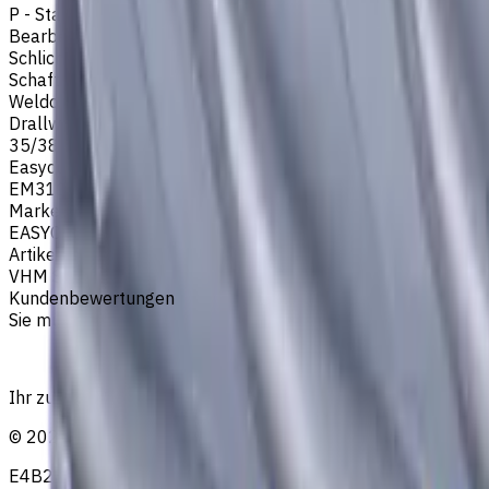
P - Stahl
Bearbeitungsart
Schlichtfräsen
,
Schruppfräsen
,
Nutenfräsen
,
Schulterfräsen
Schafttyp
Weldon Schaft
Drallwinkel
35/38
Easycut Serie
EM311
Marke
EASYCUT
Artikeltyp
VHM Schaftfräsern
Kundenbewertungen
Sie müssen eingeloggt sein, um eine Bewertung abzugeben.
Ihr zuverlässiger Lieferant von Werkzeugen, Verbrauchsmat
©
2023
—
2026
E4B2B Gmbh (CNCmarket.de); Heisenbergstraße 5, 10587, Be