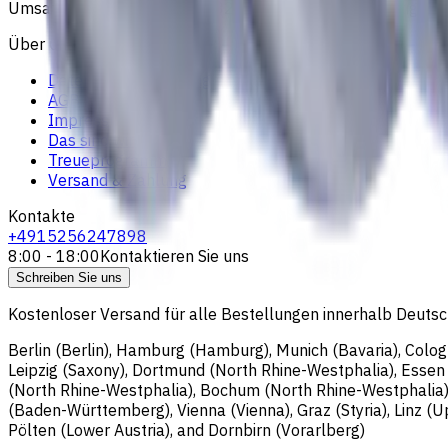
Umsatzsteuer-ID: DE364343215; Vertretungsberechtigter G
Über uns
Datenschutzerklärung
AGB
Impressum
Das sind wir
Treueprogramm
Versand & Zahlung
Kontakte
+4915256247898
8:00 - 18:00
Kontaktieren Sie uns
Schreiben Sie uns
Kostenloser Versand für alle Bestellungen innerhalb Deutsch
Berlin (Berlin), Hamburg (Hamburg), Munich (Bavaria), Colo
Leipzig (Saxony), Dortmund (North Rhine-Westphalia), Esse
(North Rhine-Westphalia), Bochum (North Rhine-Westphalia)
(Baden-Württemberg), Vienna (Vienna), Graz (Styria), Linz (Upp
Pölten (Lower Austria), and Dornbirn (Vorarlberg)