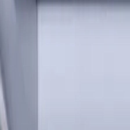
Anmelden
erialien und Kühlschmierstoffen für CNC-Werkzeugmaschinen 
rlin, Deutschland; Registergericht: Amtsgericht Charlotte