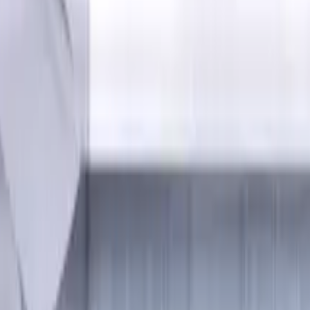
Standardlänge, Für P, M, K Materialien, AlCrN beschichtet
on Schaft, 4 Schneiden, Flach