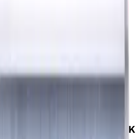
, Standardlänge, Für P, M, K