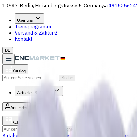
10587, Berlin, Heisenbergstrasse 5, Germany
+491525624
Über uns
Treueprogramm
Versand & Zahlung
Kontakt
DE
Katalog
Suche
Aktuelles & Wissen
Anmelden
/
Produktliste
Katalog
Suche
Katalog
Bohrer
VHM Schaftfräsern
Drehmaschine Werkzeugha