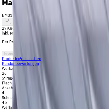
Materialien, AlCrN beschicht
EM311-4TL-200W
Auf Bestellung
Zum Vergleich
Zu den Favoriten
Drucken
279,80 €
inkl. MwSt.
Der Preis wurde am 09.08.2026 berechnet
In den Warenkorb
PDF-Angebot
Produkteigenschaften
Kundenbewertungen
Werkzeugdurchmesser, mm
20
Stirngeometrie
Flach
Anzahl der Schneiden
4
Schneidenlänge, mm
45
Werkstückmaterial