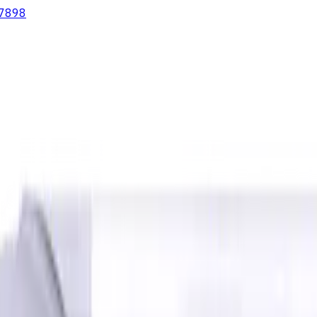
7898
lter
Wendeschneidplatten Drehen
Fluid Management
Kühlschm