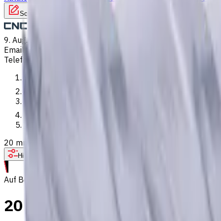
Schreiben Sie uns
9. Aug. 2026, 12:32
Email
:
kontakt@CNCmarket.de
Telefon
:
+4915256247898
Startseite
Katalog
VHM Schaftfräsern
20 mm VHM Schaftfräser, Weldon Schaft, 4 Schneiden, Flach, 
Hilfe bei der Werkzeugauswahl
Auf Bestellung
20 mm VHM Schaftfräser, Weld