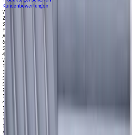
Kundenbewertungen
Werkzeugdurchmesser, mm
20
Stirngeometrie
Flach
Anzahl der Schneiden
6
Schneidenlänge, mm
45
Werkstückmaterial
P - Stahl
Bearbeitungsart
Schlichtfräsen
,
Schulterfräsen
Schafttyp
Zylinderschaft
Drallwinkel
45
Easycut Serie
EM316
Marke
EASYCUT
Artikeltyp