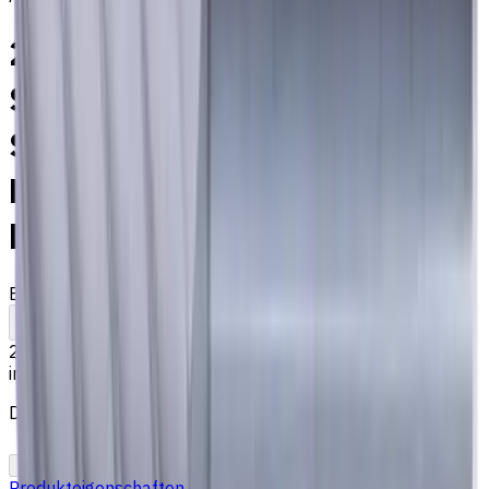
20 mm VHM Schaftfräser, 6
Schneiden, Flach,
Standardlänge, Für P, M, K
Materialien, AlCrN
beschichtet
EM316-6TL-200
Auf Bestellung
Zum Vergleich
Zu den Favoriten
Drucken
285,33 €
inkl. MwSt.
Der Preis wurde am 07.08.2026 berechnet
In den Warenkorb
PDF-Angebot
Produkteigenschaften