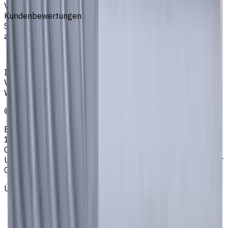
VHM Schaftfräsern
Kundenbewertungen
Sie müssen eingeloggt sein, um eine Bewertung
abzugeben.
Anmelden
Ihr zuverlässiger Lieferant von Werkzeugen,
Verbrauchsmaterialien und Kühlschmierstoffen für CNC-
Werkzeugmaschinen in der Metallbearbeitung
©
2023
—
2026
E4B2B Gmbh (CNCmarket.de); Heisenbergstraße 5,
10587, Berlin, Deutschland; Registergericht: Amtsgericht
Charlottenburg; Handelsregisternummer: HRB 258196 B;
Umsatzsteuer-ID: DE364343215; Vertretungsberechtigter
Geschäftsführer: Sergey Sysoev
Über uns
Datenschutzerklärung
AGB
Impressum