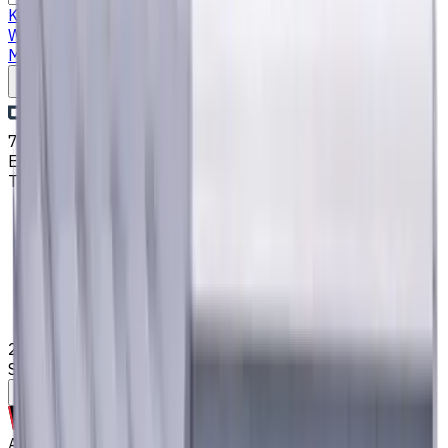
Katalog
Bohrer
VHM Schaftfräsern
Drehmaschine
Werkzeughalter
Wendeschneidplatten Drehen
Fluid
Management
Kühlschmierstoffe (KSS)
Schreiben Sie uns
7. Aug. 2026, 12:29
Email
:
kontakt@CNCmarket.de
Telefon
:
+4915256247898
Startseite
Katalog
VHM Schaftfräsern
20 mm VHM Schaftfräser, 6 Schneiden, Flach,
Standardlänge, Für P, M, K Materialien, AlCrN beschichtet
Hilfe bei der Werkzeugauswahl
Auf Bestellung