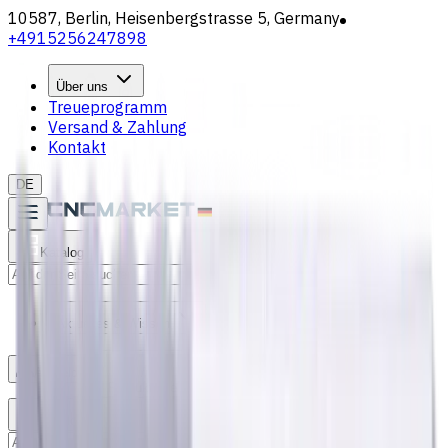
10587, Berlin, Heisenbergstrasse 5, Germany
+4915256247898
Über uns
Treueprogramm
Versand & Zahlung
Kontakt
DE
Katalog
Suche
Aktuelles & Wissen
Anmelden
/
Produktliste
Katalog
Suche