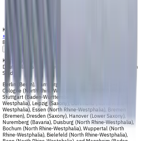
Das sind wir
Treueprogramm
Versand & Zahlung
Kontakte
+4915256247898
8:00 - 18:00
Kontaktieren Sie uns
Schreiben Sie uns
Kostenloser Versand für alle Bestellungen innerhalb
Deutschlands und Österreichs, einschließlich der folgenden
Städte:
Berlin (Berlin), Hamburg (Hamburg), Munich (Bavaria),
Cologne (North Rhine-Westphalia), Frankfurt (Hesse),
Stuttgart (Baden-Württemberg), Düsseldorf (North Rhine-
Westphalia), Leipzig (Saxony), Dortmund (North Rhine-
Westphalia), Essen (North Rhine-Westphalia), Bremen
(Bremen), Dresden (Saxony), Hanover (Lower Saxony),
Nuremberg (Bavaria), Duisburg (North Rhine-Westphalia),
Bochum (North Rhine-Westphalia), Wuppertal (North
Rhine-Westphalia), Bielefeld (North Rhine-Westphalia),
Bonn (North Rhine-Westphalia), and Mannheim (Baden-