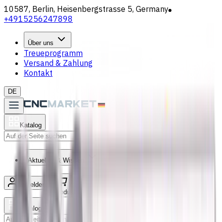
10587, Berlin, Heisenbergstrasse 5, Germany
+4915256247898
Über uns
Treueprogramm
Versand & Zahlung
Kontakt
DE
Katalog
Suche
Aktuelles & Wissen
Anmelden
/
Produktliste
Katalog
Suche