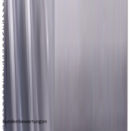
Eckenradius
Anzahl der Schneiden
4
Schneidenlänge, mm
20
Werkstückmaterial
P - Stahl
Bearbeitungsart
Schlichtfräsen
,
Schruppfräsen
,
Nutenfräsen
,
Schulterfräsen
Schafttyp
Zylinderschaft
Eckenradius, mm
2
Easycut Serie
EM321
Marke
EASYCUT
Artikeltyp
VHM Schaftfräsern
Kundenbewertungen
Sie müssen eingeloggt sein, um eine Bewertung