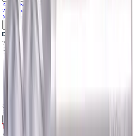
Katalog
Bohrer
VHM Schaftfräsern
Drehmaschine
Werkzeughalter
Wendeschneidplatten Drehen
Fluid
Management
Kühlschmierstoffe (KSS)
Schreiben Sie uns
7. Aug. 2026, 20:26
Email
:
kontakt@CNCmarket.de
Telefon
:
+4915256247898
Startseite
Katalog
VHM Schaftfräsern
8 mm VHM Schaftfräser, mit 2 mm Fase, 4 Schneiden,
Radius, Standardlänge
Hilfe bei der Werkzeugauswahl
Auf Bestellung