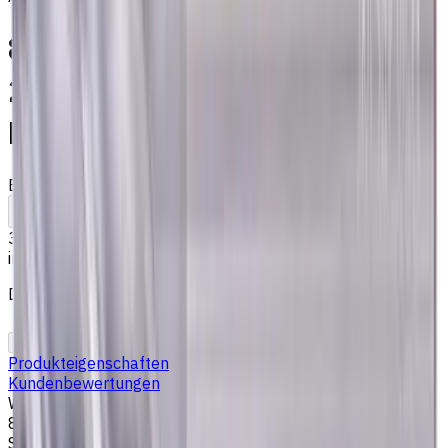
8 mm VHM Schaftfräser, mit
2 mm Fase, 4 Schneiden,
Radius, Standardlänge
EM321-4KL-080020
Auf Bestellung
Zum Vergleich
Zu den Favoriten
Drucken
37,43 €
inkl. MwSt.
Der Preis wurde am 07.08.2026 berechnet
In den Warenkorb
PDF-Angebot
Produkteigenschaften
Kundenbewertungen
Werkzeugdurchmesser, mm
8
Stirngeometrie