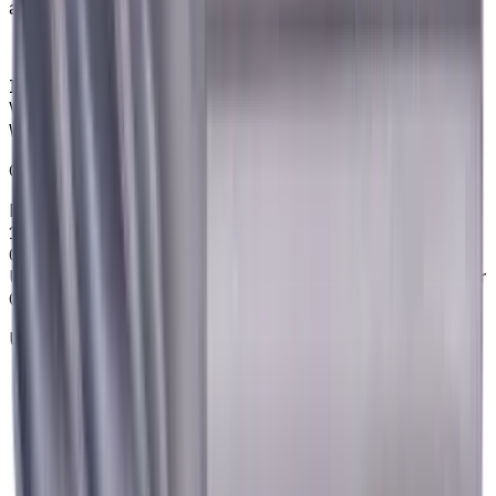
abzugeben.
Anmelden
Ihr zuverlässiger Lieferant von Werkzeugen,
Verbrauchsmaterialien und Kühlschmierstoffen für CNC-
Werkzeugmaschinen in der Metallbearbeitung
©
2023
—
2026
E4B2B Gmbh (CNCmarket.de); Heisenbergstraße 5,
10587, Berlin, Deutschland; Registergericht: Amtsgericht
Charlottenburg; Handelsregisternummer: HRB 258196 B;
Umsatzsteuer-ID: DE364343215; Vertretungsberechtigter
Geschäftsführer: Sergey Sysoev
Über uns
Datenschutzerklärung
AGB
Impressum
Das sind wir
Treueprogramm
Versand & Zahlung