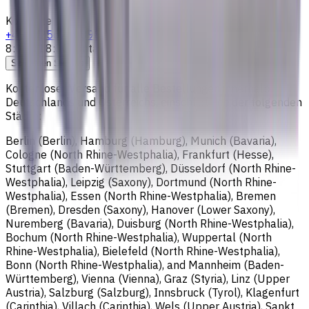
Kontakte
+4915256247898
8:00 - 18:00
Kontaktieren Sie uns
Schreiben Sie uns
Kostenloser Versand für alle Bestellungen innerhalb
Deutschlands und Österreichs, einschließlich der folgenden
Städte:
Berlin (Berlin), Hamburg (Hamburg), Munich (Bavaria),
Cologne (North Rhine-Westphalia), Frankfurt (Hesse),
Stuttgart (Baden-Württemberg), Düsseldorf (North Rhine-
Westphalia), Leipzig (Saxony), Dortmund (North Rhine-
Westphalia), Essen (North Rhine-Westphalia), Bremen
(Bremen), Dresden (Saxony), Hanover (Lower Saxony),
Nuremberg (Bavaria), Duisburg (North Rhine-Westphalia),
Bochum (North Rhine-Westphalia), Wuppertal (North
Rhine-Westphalia), Bielefeld (North Rhine-Westphalia),
Bonn (North Rhine-Westphalia), and Mannheim (Baden-
Württemberg), Vienna (Vienna), Graz (Styria), Linz (Upper
Austria), Salzburg (Salzburg), Innsbruck (Tyrol), Klagenfurt
(Carinthia), Villach (Carinthia), Wels (Upper Austria), Sankt