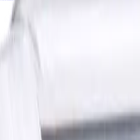
 Für N-Materialien, Unbeschichtet
hneiden, Flach, Standardläng