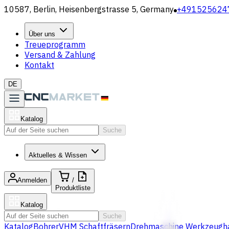
10587, Berlin, Heisenbergstrasse 5, Germany
+491525624
Über uns
Treueprogramm
Versand & Zahlung
Kontakt
DE
Katalog
Suche
Aktuelles & Wissen
Anmelden
/
Produktliste
Katalog
Suche
Katalog
Bohrer
VHM Schaftfräsern
Drehmaschine Werkzeugha