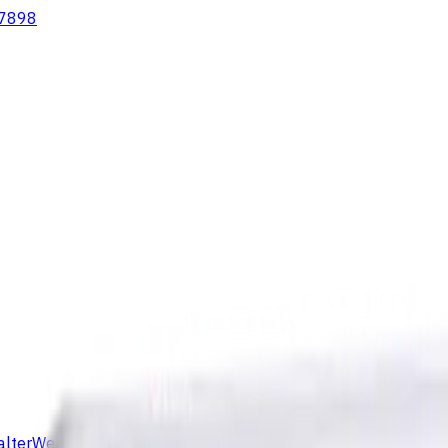
7898
lter
Wendeschneidplatten Drehen
Fluid Management
Kühlschm