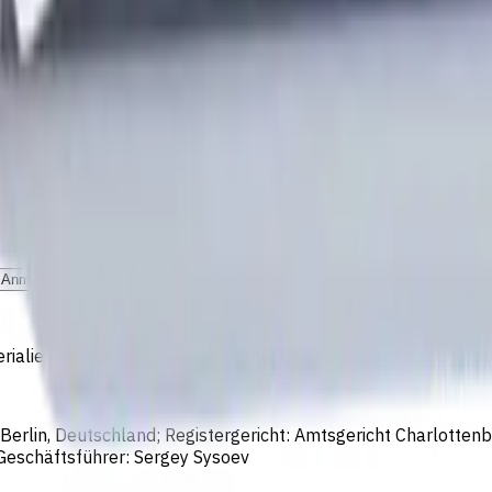
Anmelden
erialien und Kühlschmierstoffen für CNC-Werkzeugmaschinen 
rlin, Deutschland; Registergericht: Amtsgericht Charlotte
eschäftsführer: Sergey Sysoev