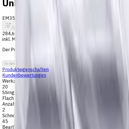
Unbeschichtet
EM356-2TL-200
Auf Bestellung
Zum Vergleich
Zu den Favoriten
Drucken
284,61 €
inkl. MwSt.
Der Preis wurde am 06.08.2026 berechnet
In den Warenkorb
PDF-Angebot
Produkteigenschaften
Kundenbewertungen
Werkzeugdurchmesser, mm
20
Stirngeometrie
Flach
Anzahl der Schneiden
2
Schneidenlänge, mm
45
Bearbeitungsart