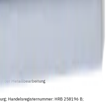
in der Metallbearbeitung
nburg; Handelsregisternummer: HRB 258196 B;