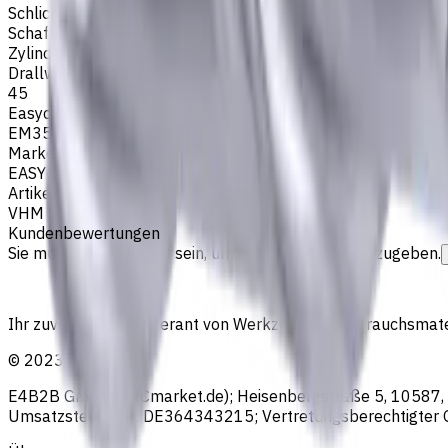
Schlichtfräsen
,
Schruppfräsen
,
Nutenfräsen
,
Schulterfräsen
Schafttyp
Zylinderschaft
Drallwinkel
45
Easycut Serie
EM356
Marke
EASYCUT
Artikeltyp
VHM Schaftfräsern
Kundenbewertungen
Sie müssen eingeloggt sein, um eine Bewertung abzugeben.
Ihr zuverlässiger Lieferant von Werkzeugen, Verbrauchsmat
©
2023
—
2026
E4B2B Gmbh (CNCmarket.de); Heisenbergstraße 5, 10587, Be
Umsatzsteuer-ID: DE364343215; Vertretungsberechtigter G