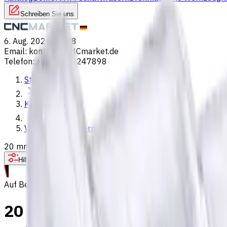
Schreiben Sie uns
6. Aug. 2026, 20:58
Email
:
kontakt@CNCmarket.de
Telefon
:
+4915256247898
Startseite
Katalog
VHM Schaftfräsern
20 mm VHM Schaftfräser, 2 Schneiden, Flach, Standardlänge,
Hilfe bei der Werkzeugauswahl
Auf Bestellung
20 mm VHM Schaftfräser, 2 Sc